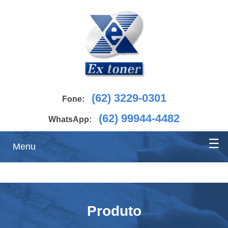
(62) 3229-0301
Fone:
(62) 99944-4482
WhatsApp:
☰
Menu
Inicio
Produto
Produtos